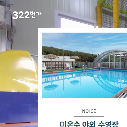
3
22
번가
NOICE
미온수 야외 수영장